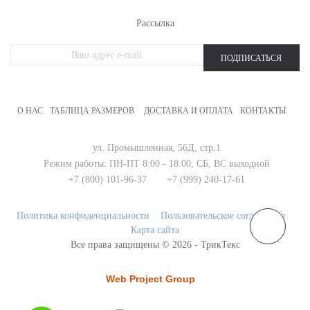
Рассылка
ПОДПИСАТЬСЯ
О НАС
ТАБЛИЦА РАЗМЕРОВ
ДОСТАВКА И ОПЛАТА
КОНТАКТЫ
ул. Промышленная, 56Д, стр.1
Режим работы:
ПН-ПТ 8:00 - 18:00,
СБ, ВС выходной
+7 (800) 101-96-37
+7 (999) 240-17-61
Политика конфиденциальности
Пользовательское соглашение
Карта сайта
Все права защищены © 2026 - ТрикТекс
продвижение сайта
Создание и продвижение сайтов
в поиске